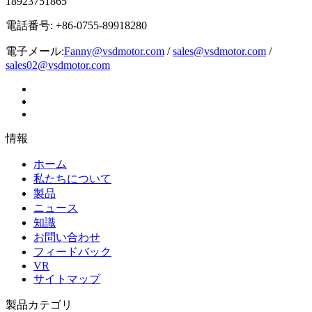
18923751865
電話番号: +86-0755-89918280
電子メール:
Fanny@vsdmotor.com
/
sales@vsdmotor.com
/
sales02@vsdmotor.com
情報
ホーム
私たちについて
製品
ニュース
知識
お問い合わせ
フィードバック
VR
サイトマップ
製品カテゴリ