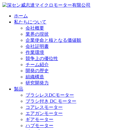
ホーム
私たちについて
会社概要
業界の現状
企業使命と核となる価値観
会社証明書
作業環境
競争上の優位性
チーム紹介
開発の歴史
組織構造
研究開発力
製品
ブラシレスDCモーター
ブラシ付き DC モーター
コアレスモーター
エアガンモーター
ギアモーター
ハブモーター