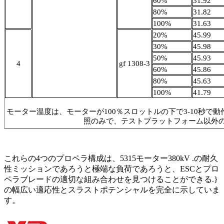
60%
31.92
80%
31.82
100%
31.63
20%
45.99
30%
45.98
50%
45.93
4
gf 1308-3
60%
45.86
80%
45.63
100%
41.79
モーター温度は、モーターが100％スロットルの下で3-10秒
照のみで、テストプラットフォーム以外
これらの4つのプロペラ構成は、5315モーター380kV .の耐久
性ミッションであろうと極端な負荷であろうと、ESCとプロ
ペラブレードの適切な組み合わせを見つけることができる.}
の幅広い適応性とスラストポテンシャルを完全に示していま
す。