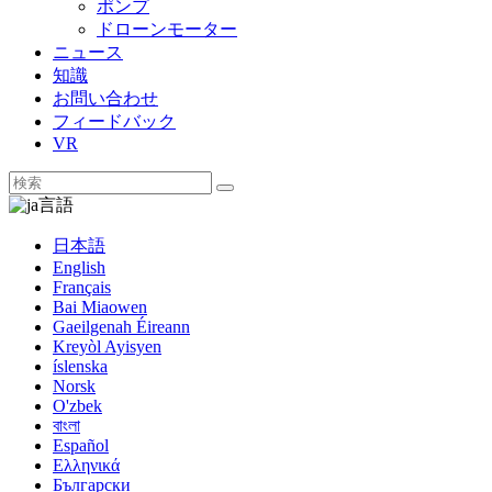
ポンプ
ドローンモーター
ニュース
知識
お問い合わせ
フィードバック
VR
言語
日本語
English
Français
Bai Miaowen
Gaeilgenah Éireann
Kreyòl Ayisyen
íslenska
Norsk
O'zbek
বাংলা
Español
Ελληνικά
Български