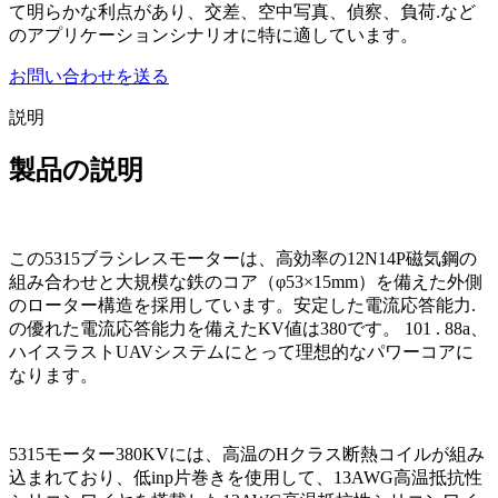
て明らかな利点があり、交差、空中写真、偵察、負荷.など
のアプリケーションシナリオに特に適しています。
お問い合わせを送る
説明
製品の説明
この5315ブラシレスモーターは、高効率の12N14P磁気鋼の
組み合わせと大規模な鉄のコア（φ53×15mm）を備えた外側
のローター構造を採用しています。安定した電流応答能力.
の優れた電流応答能力を備えたKV値は380です。 101 . 88a、
ハイスラストUAVシステムにとって理想的なパワーコアに
なります。
5315モーター380KVには、高温のHクラス断熱コイルが組み
込まれており、低inp片巻きを使用して、13AWG高温抵抗性