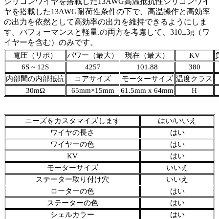
シリコンワイヤを搭載した13AWG高温抵抗性シリコンワイ
ヤを搭載した13AWG耐荷性条件の下で、高温操作と高効率
の出力を依然として高効率の出力を維持できるようにしま
す。パフォーマンスと軽量.の両方を考慮して、310±3g（ワ
イヤーを含む）のみです。
電圧（リポ）
パワー（最大）
現在（最大）
KV
6S ~ 12S
4257
101.88
380
内部間の内部抵抗
コアサイズ
モーターサイズ
温度クラス
30mΩ
65mm×15mm
61.5mm x 64mm
H
ニーズをカスタマイズします
はい/いいえ
ワイヤの長さ
はい
ワイヤーの色
はい
KV
はい
モーターサイズ
いいえ
ステーター取り付け穴
いいえ
ローターの色
はい
ステーターの色
はい
シェルカラー
はい